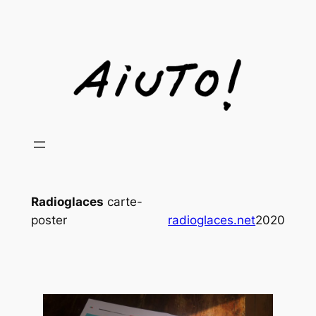
Aller
au
contenu
Radioglaces
carte-
poster
radioglaces.net
2020